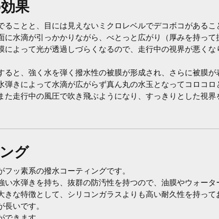
menu
の効果
NAX COAT SHINE
でることと、目には見えないミクロレベルでデコボコがあるこ
NAX COAT QUARTZ
面に水滴が引っかかりながら、べとっと広がり（厚みを持って
膜によって光が透過しづらくなるので、走行中の視界が悪くな
NAX COAT PRIME
Adam's Polishes
すると、強く水を弾く撥水性の被膜が形成され、さらに被膜が
maintenance
水弾きによって水滴が広がらず真ん丸の水玉となってコロコロ
options
また走行中の風圧で吹き飛ぶようになり、すっきりとした視界
company
news
gallery
ング
contact
がフッ素系の撥水コーティングです。
強い水弾きを持ち、抜群の防汚性を持つので、油膜やウォータ
大きな特徴として、シリコンガラスよりも高い耐久性を持って
が長いです。
ができます。