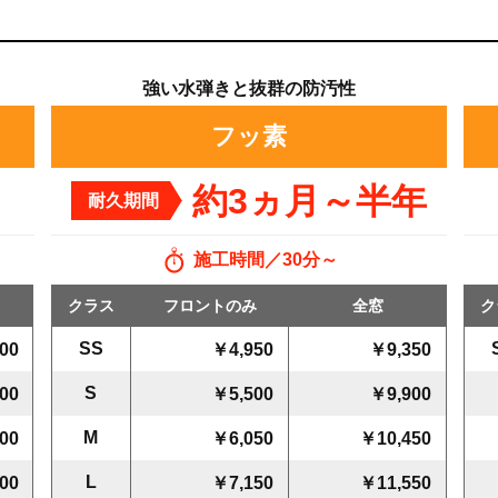
強い水弾きと抜群の防汚性
フッ素
約3ヵ月～半年
耐久期間
施工時間
30分～
クラス
フロントのみ
全窓
ク
SS
00
￥4,950
￥9,350
S
00
￥5,500
￥9,900
M
00
￥6,050
￥10,450
L
00
￥7,150
￥11,550