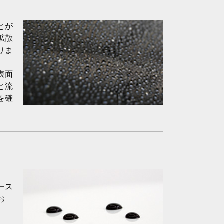
とが
拡散
りま
表面
と流
を確
ース
お