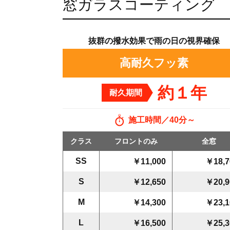
窓ガラスコーティング
抜群の撥水効果で雨の日の視界確保
高耐久フッ素
約１年
耐久期間
施工時間
40分～
クラス
フロントのみ
全窓
SS
￥11,000
￥18,7
S
￥12,650
￥20,9
M
￥14,300
￥23,1
L
￥16,500
￥25,3